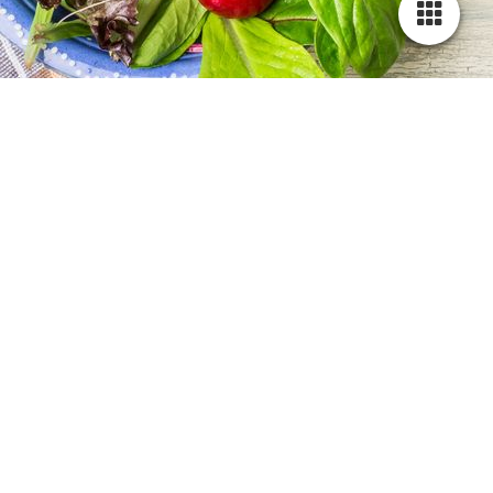
Erlernen von Nordic Walking & Ausdauer / Fitness
Gerne in Kombination mit Gewichtsreduktion für Gruppen
& Einzelpersonen
Wenn Sie jemanden brauchen, der Sie bei der
Umstellung und
Verbesserung Ihrer Ernährung
berät und unterstützt, bin ich
Ihr Ansprechpartner. Machen Sie sich ein Bild von meiner
Arbeit und informieren Sie sich darüber, wie ich auch Ihnen
helfen kann, Ihre Ziele zu erreichen.
Ich freue mich auf Sie!